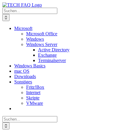
Zum
Inhalt
Suche
springen
nach:
Microsoft
Microsoft Office
Windows
Windows Server
Active Directory
Exchange
Terminalserver
Windows Basics
mac OS
Downloads
Sonstiges
Fritz!Box
Internet
Skripte
VMware
Suche
nach: