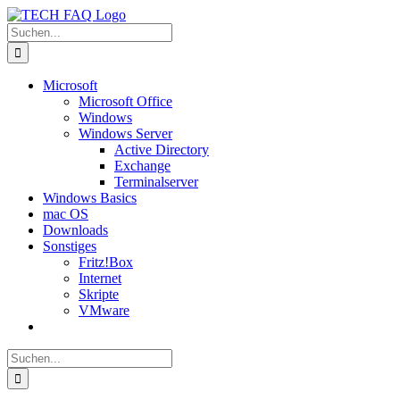
Zum
Inhalt
Suche
springen
nach:
Microsoft
Microsoft Office
Windows
Windows Server
Active Directory
Exchange
Terminalserver
Windows Basics
mac OS
Downloads
Sonstiges
Fritz!Box
Internet
Skripte
VMware
Suche
nach: