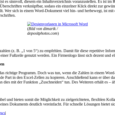
 es sinnvoll, diesem ein Inhaltsverzeichnis voranzustellen. Es ist im
n Überschriften verknüpfbar, sodass ein einzelner Klick direkt zur gew
ällt. Wer sich in einem Word-Dokument viel hin- und herbewegt, ist mit
schriften.
(
Bild von dimarik /
depositphotos.com
)
enzahlen (z. B. „1 von 5“) zu empfehlen. Damit für diese repetitive In
iner Fußzeile genutzt werden. Ein Firmenlogo lässt sich dezent und e
ren
das richtige Programm. Doch was tun, wenn die Zahlen in einem Word-D
ügende Part in den Excel-Zellen zu kopieren. Anschließend kann er übe
dies mit der Funktion „Zuschneiden“ tun. Des Weiteren erhält es – ähnl
l und bieten somit die Möglichkeit zu zielgerichteten, flexiblen Koll
eines Dokuments deutlich vereinfacht. Für schnelle Lösungen bietet s
ows
|