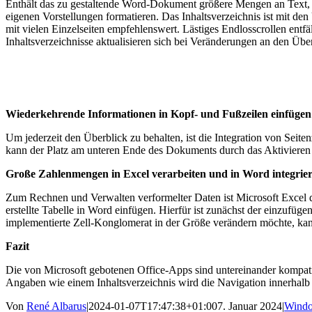
Enthält das zu gestaltende Word-Dokument größere Mengen an Text, ist
eigenen Vorstellungen formatieren. Das Inhaltsverzeichnis ist mit de
mit vielen Einzelseiten empfehlenswert. Lästiges Endlosscrollen entf
Inhaltsverzeichnisse aktualisieren sich bei Veränderungen an den Über
Wiederkehrende Informationen in Kopf- und Fußzeilen einfügen
Um jederzeit den Überblick zu behalten, ist die Integration von Seit
kann der Platz am unteren Ende des Dokuments durch das Aktivieren e
Große Zahlenmengen in Excel verarbeiten und in Word integrie
Zum Rechnen und Verwalten verformelter Daten ist Microsoft Excel 
erstellte Tabelle in Word einfügen. Hierfür ist zunächst der einzuf
implementierte Zell-Konglomerat in der Größe verändern möchte, kann 
Fazit
Die von Microsoft gebotenen Office-Apps sind untereinander kompatibe
Angaben wie einem Inhaltsverzeichnis wird die Navigation innerhalb 
Von
René Albarus
|
2024-01-07T17:47:38+01:00
7. Januar 2024
|
Wind