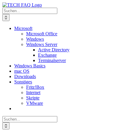
Zum
Inhalt
Suche
springen
nach:
Microsoft
Microsoft Office
Windows
Windows Server
Active Directory
Exchange
Terminalserver
Windows Basics
mac OS
Downloads
Sonstiges
Fritz!Box
Internet
Skripte
VMware
Suche
nach: