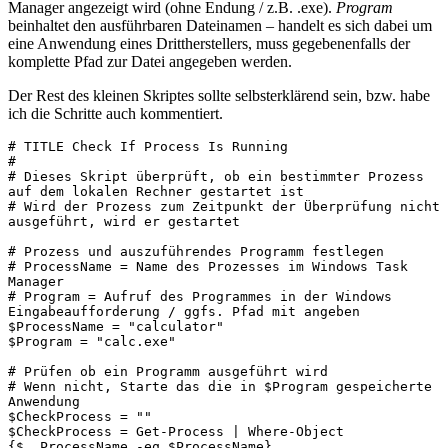
Manager angezeigt wird (ohne Endung / z.B. .exe).
Program
beinhaltet den ausführbaren Dateinamen – handelt es sich dabei um
eine Anwendung eines Drittherstellers, muss gegebenenfalls der
komplette Pfad zur Datei angegeben werden.
Der Rest des kleinen Skriptes sollte selbsterklärend sein, bzw. habe
ich die Schritte auch kommentiert.
# TITLE Check If Process Is Running

#

# Dieses Skript überprüft, ob ein bestimmter Prozess 
auf dem lokalen Rechner gestartet ist

# Wird der Prozess zum Zeitpunkt der Überprüfung nicht 
ausgeführt, wird er gestartet

# Prozess und auszuführendes Programm festlegen

# ProcessName = Name des Prozesses im Windows Task 
Manager

# Program = Aufruf des Programmes in der Windows 
Eingabeaufforderung / ggfs. Pfad mit angeben

$ProcessName = "calculator"

$Program = "calc.exe"

# Prüfen ob ein Programm ausgeführt wird

# Wenn nicht, Starte das die in $Program gespeicherte 
Anwendung

$CheckProcess = ""

$CheckProcess = Get-Process | Where-Object 
{$_.ProcessName -eq $ProcessName}
