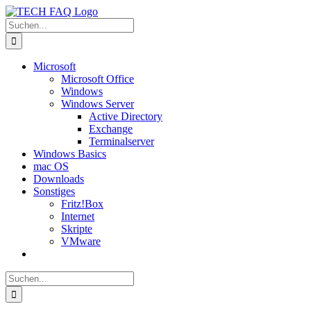
Zum
Inhalt
Suche
springen
nach:
Microsoft
Microsoft Office
Windows
Windows Server
Active Directory
Exchange
Terminalserver
Windows Basics
mac OS
Downloads
Sonstiges
Fritz!Box
Internet
Skripte
VMware
Suche
nach: