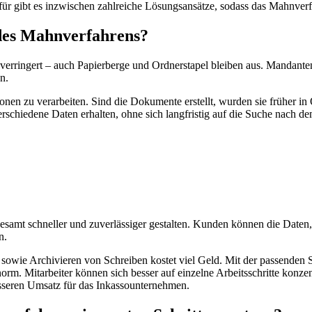
dafür gibt es inzwischen zahlreiche Lösungsansätze, sodass das Mahnv
g des Mahnverfahrens?
verringert – auch Papierberge und Ordnerstapel bleiben aus. Mandanten 
n.
onen zu verarbeiten. Sind die Dokumente erstellt, wurden sie früher i
 verschiedene Daten erhalten, ohne sich langfristig auf die Suche nac
amt schneller und zuverlässiger gestalten. Kunden können die Daten, d
n.
en sowie Archivieren von Schreiben kostet viel Geld. Mit der passen
norm. Mitarbeiter können sich besser auf einzelne Arbeitsschritte konz
esseren Umsatz für das Inkassounternehmen.