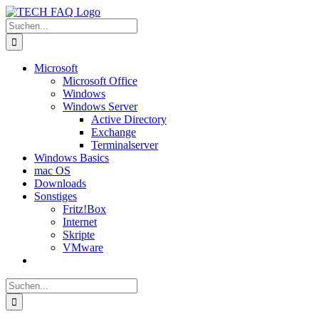
Zum
Inhalt
Suche
springen
nach:
Microsoft
Microsoft Office
Windows
Windows Server
Active Directory
Exchange
Terminalserver
Windows Basics
mac OS
Downloads
Sonstiges
Fritz!Box
Internet
Skripte
VMware
Suche
nach: