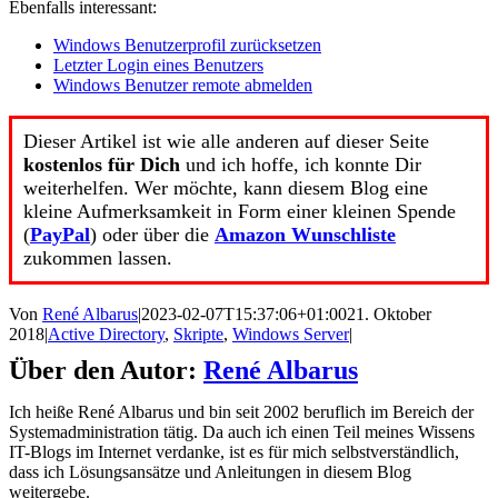
Ebenfalls interessant:
Windows Benutzerprofil zurücksetzen
Letzter Login eines Benutzers
Windows Benutzer remote abmelden
Dieser Artikel ist wie alle anderen auf dieser Seite
kostenlos für Dich
und ich hoffe, ich konnte Dir
weiterhelfen. Wer möchte, kann diesem Blog eine
kleine Aufmerksamkeit in Form einer kleinen Spende
(
PayPal
) oder über die
Amazon Wunschliste
zukommen lassen.
Von
René Albarus
|
2023-02-07T15:37:06+01:00
21. Oktober
2018
|
Active Directory
,
Skripte
,
Windows Server
|
Über den Autor:
René Albarus
Ich heiße René Albarus und bin seit 2002 beruflich im Bereich der
Systemadministration tätig. Da auch ich einen Teil meines Wissens
IT-Blogs im Internet verdanke, ist es für mich selbstverständlich,
dass ich Lösungsansätze und Anleitungen in diesem Blog
weitergebe.