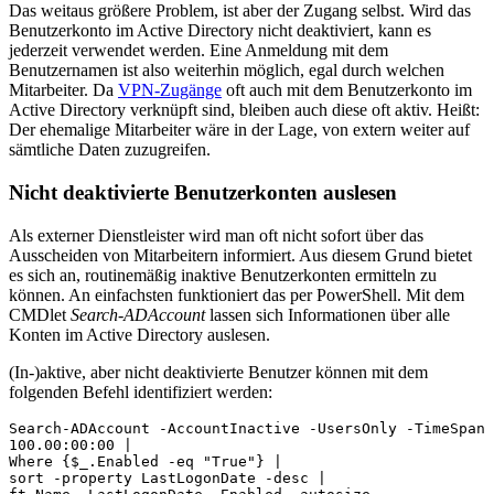
Das weitaus größere Problem, ist aber der Zugang selbst. Wird das
Benutzerkonto im Active Directory nicht deaktiviert, kann es
jederzeit verwendet werden. Eine Anmeldung mit dem
Benutzernamen ist also weiterhin möglich, egal durch welchen
Mitarbeiter. Da
VPN-Zugänge
oft auch mit dem Benutzerkonto im
Active Directory verknüpft sind, bleiben auch diese oft aktiv. Heißt:
Der ehemalige Mitarbeiter wäre in der Lage, von extern weiter auf
sämtliche Daten zuzugreifen.
Nicht deaktivierte Benutzerkonten auslesen
Als externer Dienstleister wird man oft nicht sofort über das
Ausscheiden von Mitarbeitern informiert. Aus diesem Grund bietet
es sich an, routinemäßig inaktive Benutzerkonten ermitteln zu
können. An einfachsten funktioniert das per PowerShell. Mit dem
CMDlet
Search-ADAccount
lassen sich Informationen über alle
Konten im Active Directory auslesen.
(In-)aktive, aber nicht deaktivierte Benutzer können mit dem
folgenden Befehl identifiziert werden:
Search-ADAccount -AccountInactive -UsersOnly -TimeSpan 
100.00:00:00 |

Where {$_.Enabled -eq "True"} |

sort -property LastLogonDate -desc | 
